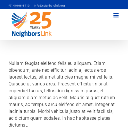
Skip
|
(914) 666-3410
info@neighborslink.org
to
content
Nullam feugiat eleifend felis eu aliquam. Etiam
bibendum, ante nec efficitur lacinia, lectus eros
laoreet lectus, sit amet ultricies magna mi vel felis.
Quisque ut varius arcu. Praesent efficitur, nisi at
imperdiet luctus, tellus dui dignissim purus, et
aliquam diam metus ac velit. Mauris aliquet rutrum
mauris, ac tempus arcu eleifend sit amet. Integer at
lacinia turpis. Morbi vehicula justo at velit facilisis,
ac dictum quam sodales. In hac habitasse platea
dictumst.